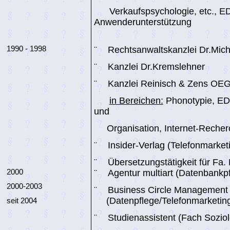
Verkaufspsychologie, etc., E
Anwenderunterstützung
1990 - 1998
¨
Rechtsanwaltskanzlei
Dr.Mich
¨
Kanzlei
Dr.Kremslehner
¨
Kanzlei
Reinisch
& Zens OE
in Bereichen:
Phonotypie
, E
und
Organisation,
Internet-Reche
¨
Insider-Verlag (Telefonmarke
¨
Übersetzungstätigkeit für Fa.
2000
¨
Agentur
multiart
(Datenbankpf
2000-2003
¨
Business
Circle
Management
(Datenpflege/Telefonmarketin
seit 2004
¨
Studienassistent (Fach Soziol