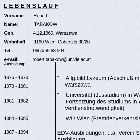
L E B E N S L A U F
Vorname
:
Robert
Name
:
TABAKOW
Geb
.:
4.12.1960,
Warszawa
Wohnhaft
:
1190 Wien, Cobenzlg.30/20
Tel.:
0660/65 68 904
e-mail:
robert.tabakow@univie.ac.at
Ausbildung
:
1975 - 1979
¨
Allg.bild.Lyzeum
(Abschluß m
Warszawa
1979 - 1981
¨
Universität (Jusstudium) in
Wa
1981 - 1982
¨
Fortsetzung des Studiums in
Verdienstnotwendigkeit)
¨
WU-Wien
(Fremdenverkehrsl
1984 - 1985
1987 - 1994
EDV-Ausbildungen: u.a. Verein
S
Ausbildung