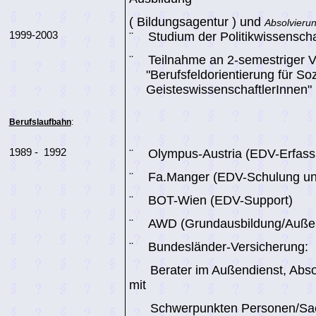
( Bildungsagentur ) und
Absolvierun
1999-2003
¨
Studium der Politikwissenscha
¨
Teilnahme an 2-semestriger V
"Berufsfeldorientierung für Soz
GeisteswissenschaftlerInnen
"
Berufslaufbahn
:
1989 -
1992
¨
Olympus-Austria
(EDV-Erfass
¨
Fa.Manger
(EDV-Schulung u
¨
BOT-Wien
(EDV-Support)
¨
AWD (Grundausbildung/Außen
¨
Bundesländer-Versicherung:
Berater im Außendienst, Abs
mit
Schwerpunkten Personen/Sac