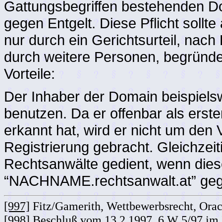
Gattungsbegriffen bestehenden D
gegen Entgelt. Diese Pflicht sollt
nur durch ein Gerichtsurteil, nac
durch weitere Personen, begründe
Vorteile:
Der Inhaber der Domain beispielsw
benutzen. Da er offenbar als ers
erkannt hat, wird er nicht um den V
Registrierung gebracht. Gleichzei
Rechtsanwälte gedient, wenn dies
“NACHNAME.rechtsanwalt.at” gege
[997]
Fitz/Gamerith, Wettbewerbsrecht, Orac 
[998]
Beschluß vom 13.2.1997, 6 W 5/97 im I