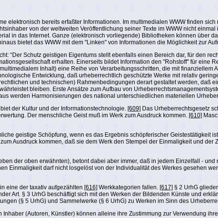
lektronisch bereits erfaßter Informationen. Im multimedialen WWW finden sich n
chtsinhaber von der weltweiten Veröffentlichung seiner Texte im WWW nicht einm
erial in das Internet. Ganze (elektronisch vorliegende) Bibliotheken können übe
r hinaus bietet das WWW mit dem "Linken" von Informationen die Möglichkeit zur Au
: “Der Schutz geistigen Eigentums stellt ebenfalls einen Bereich dar, für den r
ionsgesellschaft erhalten. Einerseits bildet Information den "Rohstoff" für eine 
multimedialem Inhalt) eine Reihe von Verarbeitungsschritten, die mit finanziellem
chnologische Entwicklung, daß urheberrechtlich geschützte Werke mit relativ geringe
(rechtlichen und technischen) Rahmenbedingungen derart gestaltet werden, daß 
ewährleistet bleiben. Erste Ansätze zum Aufbau von Urheberrechtsmanagementsyst
naus werden Harmonisierungen des national unterschiedlichen materiellen Urheberr
iet der Kultur und der Informationstechnologie.
[609]
Das Urheberrechtsgesetz schü
n Verwertung. Der menschliche Geist muß im Werk zum Ausdruck kommen.
[610]
Masch
iche geistige Schöpfung, wenn es das Ergebnis schöpferischer Geistestätigkeit ist
 so zum Ausdruck kommen, daß sie dem Werk den Stempel der Einmaligkeit und der 
n der oben erwähnten), betont dabei aber immer, daß in jedem Einzelfall - und nic
en Einmaligkeit darf nicht losgelöst von der Individualität des Werkes gesehen we
n eine der taxativ aufgezählten
[616]
Werkkategorien fallen.
[617]
§ 2 UrhG gliedert
 Art. § 3 UrhG beschäftigt sich mit den Werken der Bildenden Künste und erklär
eitungen (§ 5 UrhG) und Sammelwerke (§ 6 UrhG) zu Werken im Sinn des Urheberrec
deren Inhaber (Autoren, Künstler) können alleine ihre Zustimmung zur Verwendung 