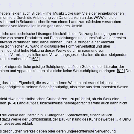
eben Texten auch Bilder, Filme, Musikstücke usw. Viele der eingebundenen
al informiert. Durch die Anbindung von Datenbanken an das WWW und die
r das Internet in Sekundenschnelle von einem Land zum nächsten verschoben
fnahme von Materialien in ein ganz anderes Umfeld.
echtliche und technische Lösungen hinsichtlich der Nutzungsbedingungen von
Reihe von neuen Produkten und Dienstleistungen und durchläuft von der ersten
 Aufwand verbunden sind; dabei können Einzelleistungen einer Vielzahl
m technischen Aufwand in digitalisierter Form vervielfältigt und über
eine möglichst hohe Nutzung dieser Werke durch Einräumung von
emen, Vermittlungsstellen und Verwertungsgesellschaften, die dem steigenden
echts vorbereitet.”
[608]
tzt eigentümliche geistige Schöpfungen auf den Gebieten der Literatur, der
inen und Apparate können als solche keine Werkschöpfung erbringen.
[611]
Der
, das seine Eigenheit, die es von anderen Werken unterscheidet, aus der
Zugehörigkeit zu seinem Schöpfer aufprägt, also eine aus dem innersten Wesen
ht etwa nach statistischen Grundsätzen - zu prüfen ist, ob ein Werk eine
rden.
[614]
Landläufiges, üblicherweise hervorgebrachtes wird auch dann nicht
 die Werke der Literatur in 3 Kategorien: Sprachwerke, einschließlich
t dazu Werke der Lichtbildkunst, der Baukunst und des Kunstgewerbes. § 4 UrhG
htsgesetzes erklärt.
ihres geschützten Werkes geben oder deren ungerechtfertigte Verwendung