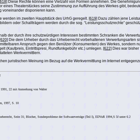
[618]
Diese Rechte können eine Vielzahl von Formen annehmen. Die Genehmigung ei
 eines Theaterstückes seine Zustimmung zur Aufführung des Werkes gibt, bedeute
ig voneinander disponieren kann.
ie werden im zweiten Hauptstück des UrhG geregelt.
[619]
Dazu zählen jene Leistu
tbildern oder Schallträgern werden durch die sog. “Leistungsschutzrechte” geschüt
erhalb der durch ihre schutzwürdigen Interessen bestimmten Schranken die Verwer
[620]
Die dem Urheber durch das Urheberrecht vorbehaltenen Verwertungsarten sind
ittelbaren Anspruch gegen den Benützer (Konsumenten) des Werkes, sondern nur
 (Kaufpreis, Eintrittspresi, Rundfunkgebühr etc.) umlegen.
[622]
Dies war bisher 
tatteten Werkvermittlern.
ichen juristischen Meinung im Bezug auf die Werkvermittlung im Internet entgegen
2
R 1991, 22 mit Anmerkung von Walter
en, 1997, S. 10
errecht, Seite 31; Blocher, Sonderprobleme der Softwareverträge (Teil I), EDVuR 1994,S 5f unter 6.2