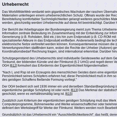
Urheberrecht
Das WorldWideWeb verdankt sein gigantisches Wachstum der raschen Übernahme e
Materialien unterliegen einem urheberrechtlichen Schutz. Oftmals wurde der Re
Bereitstellung komfortabler Suchmöglichkeiten gelangt weiteres geschütztes Mat
werden, gleichzeitig werden Urheberrechte auf diese Art beeinträchtigt. Darübe
Der Bericht der Arbeitsgruppe der Bundesregierung meint zum Thema Urheberrecht
Information zentrale Bedeutung im Zusammenhang mit der Entwicklung zur Informat
Generierung (z.B. Rohdaten, Bild etc.) bis hin zum Endprodukt (z.B. CD-ROM mit 
spezialisierter Akteure in das Endprodukt einfließen. Andererseits bedingt die te
elektronische Netze verbreitet werden können. Konsequenterweise müssen die 
Verwertungsrechten stattfinden kann, wobei die Rechte der Urheber (Autoren) g
Koordinationsbedarf Rechnung tragen, sind international erkennbar. Darüber hi
Schutzgegenstand des Urheberrechts sind individuelle Geisteswerke auf dem Geb
Tonkunst, der bildenden Künste und der Filmkunst (§ 2 UrhG) und regelt dere
OGH
[612]
formuliert das Erfordernis der Eigentümlichkeit folgendermaßen:
“Nach L und Rsp ist ein Erzeugnis des menschlichen Geistes dann eine eigentüml
Persönlichkeit seines Schöpfers erfahren hat; diese Persönlichkeit muß in ihm
des geistigen Schaffens fließende Formung vorliegt.”
Der OGH bedient sich seit 1936 immer ein und derselben Standardbegründung (ebe
eigentümliche geistige Schöpfung ist oder nicht.
[613]
Das Merkmal der statistisch
geschützt, wenn es verhältnismäßig lang ist.
[615]
Zusätzlich zum Kriterium der eigentümlichen geistigen Schöpfung muß das Werk i
Computerprogramme, Bühnenwerke und Werke wissenschaftlicher oder belehrender
definiert den Werksbegriff für Werke der Filmkunst. Weiters werden noch Bearb
Grundsätzlich ist das Urheberrecht ein “Ausschließlichkeitsrecht”, das heißt, 