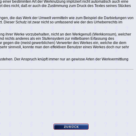
ner bestimmten Art der Werknutzung impliziert nicht automatisch auch eine
t dies nicht, daß er auch die Zustimmung zum Druck des Textes seines Stückes
ngen, die das Werk der Umwelt vermitteln wie zum Beispiel die Darbietungen von
zt. Dieser Schutz ist zwar nicht so umfassend wie der des Urheberrechts im
tung ihrer Werke vorzubehalten, nicht an den Werkgenuß (Werkkonsum), welcher
 nichts anderes als ein Stufensystem zur mittelbaren Erfassung des
 gegen die (meist gewerblichen) Verwerter des Werkes ein, welche die dem
sehr sinnvoll, konnte man den effektiven Benutzer eines Werkes doch nur sehr
zustehen. Der Anspruch knüpft immer nur an gewisse Arten der Werkvermittlung