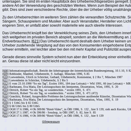
untersagen. Sie sind im ersten Hauptstück des Urheberrechtsgesetzes geregelt.
andere Art der Verwendung des geschützten Werkes. Wenn zum Beispiel der Autor
gibt. Dies sind zwei verschiedene Rechte, über die der Urheber völlig unabhäng
Zu den Urheberrechten im weiteren Sinn zählen die verwandten Schutzrechte. S
Sängern, Schauspielern und Musiker. Aber auch Veranstalter, Hersteller von Lich
engeren Sinn, er umfaßt aber sowohl materielle wie auch ideelle Interessen.
Das Urheberrecht knüpft bei der Verwirklichung seines Ziels, den Urhebern inn
sich weitgehen im privaten Bereich abspielt, sondern an die Werkvermittlung an.
Endverbrauchers.
[621]
Das Urheberrecht räumt deshalb dem Urheber keinen unm
Urheber zustehende Vergütung auf das von den Konsumenten eingehobene Entgelt
schwer ermitteln, viel leichter aber bei den mit mehr Kapital und Publizität ausges
Gerade dieses sinnvolle System scheint nun aber der Entwicklung einer einheitl
an. Genau diese ist aber nicht leicht einzuordnen.
[608]
Informationsgesellschaft, Bericht der Arbeitsgruppe der österreichischen Bundesregierung, 10.1.10, S 8
[609]
Rehbinder, Manfred, Urheberrecht, 9. Auflage, München 1996, S.85
[610]
Loewenheim, Ulrich in Schricker, Gerhard, Urheberrecht, Kommentar, § 2 Rn 7, München 1987
[611]
Loewenheim in Schricker, Urheberrecht, § 2 Rn 5
[612]
E vom 23.10.1990 “So ein Tag”, Ecolex 1991, 184 (nur Leitsatz) = Wbl 1991, 66 (nur Leitsatz) = M
[613]
Bachmann, Eva Maria, Der Leistungsschutz des Interpreten, Dissertation, Wien, 1995, S. 20
[614]
Dittrich, Robert “So ein Tag, so wunderschön..” ecolex 1991, S. 471
[615]
Dittrich, Robert “So ein Tag, so wunderschön..” ecolex 1991, S. 471 (472)
[616]
Graschitz, Roland, Ausgewählte Probleme des Leistungsschutzes ausübender Künstler, Dissertation Wi
[617]
Bachmann, Eva Maria, Der Leistungsschutz des Interpreten, Dissertation, Wien, 1995, S. 19
[618]
§ 1 UrhG bis § 65 UrhG
[619]
§ 66 UrhG bis § 80 UrhG
[620]
OGH 17.6.1986, 4 Ob 309/86 “Hotel-Video”, in ÖBl 1986, S. 132 , hier S 139; sieh auch Kucsko, Urheb
[621]
OGH 27.1.1987, 4 Ob 396/86 - Sexshop, in ÖBl 1987, S. 82, hier S. 85
[622]
OGH 17.6.1986, 4 Ob 309/86 “Hotel-Video”, in ÖBl 1986, S. 132 , hier S 139
©/Impressum