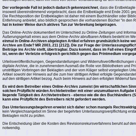
Der vorliegende Fall ist jedoch dadurch gekennzeichnet
, dass die Erstbeklagte
insoweit übereinstimmend vorgebracht, dass die Erstbeklagte erst Ende 2001 gegrü
Die Rechtsposition der Erstbeklagten ist daher mit einem Buchhändler oder Bibli
Entlehnung anbietet, also bildlich gesprochen die vorhandenen Bücher "in den R
hat in keiner Weise durch aktives Tun zur Verbreitung beigetragen.
Das Online-Archiv dokumentiert im Unterschied zu Online-Zeitungen und Informat
Äußerungsgehalt eines aus dem Online-Archiv abrufbaren Artikels besteht im Wesen
einmal in Online-Archiven abgelegten Artikel erfahren grundsätzlich keine wei
Archive am Ende? MR 2003, 211 [212]). Die zur Frage der Unterlassungspflic
Beiträge ins Archiv stellt, übertragbar. Dazu kommt, dass im Fall eines Ein
ist, wenn der Verletzte erfolgreich gerichtlich gegen das Printmedium vorgega
Urteilsveröffentlichungen, Gegendarstellungen und Widerrufsveröffentlichungen we
digitale Archive, die in zunehmendem Ausmaß die Rolle von Bibliotheken und Pr
unstrittigen Vorbringen der Beklagten und der vom Kläger selbst vorgelegten Urk
Artikel sowohl der Hinweis auf die zum hier strittigen Artikel erfolgte Gegendars
auf den strittigen Artikel bezog. Auch beim Hinweis auf den erfolgten Widerruf fand
Es wird dem Betreiber eines Online-Archivs zumeist (im wirtschaftlichen Sinn
solchen Prüfpflicht würden Archivbetreiber mit einer unzumutbaren Aufgabe bel
liegende Tätigkeit des Archivbetreibers - ebenso wie die des Buchhändlers (S
kann eine Prüfpflicht des Betreibers nicht gefordert werden.
Das Unterlassungsbegehren erweist sich daher schon mangels Rechtswidrigke
kein Vergleichsangebot im Sinne der begehrten Unterlassungsverpflichtung ers
Beklagten nicht zu prüfen.
Die Entscheidung über die Kosten des Revisionsrekursverfahrens beruht auf de
notwendig.