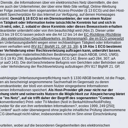
enste, die Informationen über ein elektronisches Netz übermitteln, die den
ndere auch der Unternehmer, der über eine Web-Site verfügt, Online-Werbung
 in der Folge zwischen dem sogenannten Access-Provider (§ 13 ECG) und den Host-
stellt Speicherplätze für das Internet zur Verfügung, auf denen Homepages
hränkt.
Gemäß § 16 ECG ist ein Diensteanbieter, der von einem Nutzer
n Tätigkeit oder Information keine tatsächliche Kenntnis hat und sich in
h wird, oder, 2. sobald er diese Kenntnis oder dieses Bewusstsein erhalten
eanbieter untersteht oder von ihm beaufsichtigt wird (Abs 2). Dieser unter
13 bis 19 ECG lassen jedoch wie die Art 12 bis 14 der
EC-Richtlinie (Richtlinie
e des elektronischen Geschäftsverkehrs, im Binnenmarkt), die im ECG umgesetzt
 Unterlassungsbefehl wegen einer rechtswidrigen Tätigkeit oder Information
onen verhalten wird (
RV 817 BlgNR 21. GP, 33, 39
).
§ 19 Abs 1 ECG bestimmt
er Verhinderung einer Rechtsverletzung auftragen kann, unberührt lassen.
h den jeweiligen materiellrechtlichen Bestimmungen (nach ABGB, UrhG, UWG).
CG § 19 Rz 296; Burgstaller/Minichmayr, ECG 142; Brenn aaO 284, 307; aA
yr aaO 143). Die dort beschriebene Befugnis von Gerichten oder Behörden setzt
ng oder Verhinderung der Rechtsverletzung aufzutragen (RV 817 BlgNR 21. GP,
sunabhängige Unterlassungsverpflichtung nach § 1330 ABGB besteht, ist die Frage,
anzen als bescheinigt angenommene Sachverhalt im Gegensatz zu deren
n Diensteanbieter, der bloß von einem Nutzer eingegebene Informationen
ebenen Informationen speichert.
Als Host-Provider gilt zwar nicht nur der
ehung steht und seinerseits Nutzern die Möglichkeit zur Abspeicherung bietet
te "ins Netz", auf sie trifft daher der Begriff des sogenannten "Content-
konventioneller) Print- oder TV-Medien (Noll in Berka/Höhne/Noll/Polley,
vider für die von ihm verbreiteten Informationen?, ecolex 1999, 249 [250];
 "Content" auch oder überwiegend ohne jegliche inhaltliche Prüfung übernommene
m ECG überhaupt nicht näher, insbesondere nicht im Sinn einer Einschränkung
rteilen, wobei auf die besonderen Gegebenheiten des elektronischen