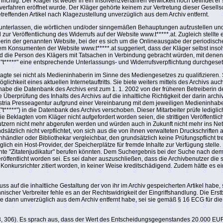
richtig. Der Kläger ist weder in ein Insolvenzverfahren verwickelt noch befindet er s
rfahren eröffnet wurde. Der Kläger gehörte keinem zur Vertretung dieser Gesellsch
reffenden Artikel nach Klagezustellung unverzüglich aus dem Archiv entfernt.
unterlassen, die wörtlichen und/oder sinngemäßen Behauptungen aufzustellen und/od
 zur Veröffentlichung des Widerrufs auf der Website www.t*****.at. Zugleich ste
n der genannten Website, bei der es sich um die Onlineausgabe der periodischen D
e dem Konsumenten der Website www.t*****.at suggeriert, dass der Kläger selbst ins
ie Person des Klägers mit Tatsachen in Verbindung gebracht würden, mit denen er
"t*****" eine entsprechende Unterlassungs- und Widerrufsverpflichtung durchgeset
gte sei nicht als Medieninhaberin im Sinne des Mediengesetzes zu qualifizieren. 
ichkeit eines aktuellen Internetauftritts. Sie biete weiters mittels des Archivs auc
habe die Datenbank des Archivs erst zum 1. 1. 2002 von der früheren Betreiberin 
prüfung des Inhalts des Archivs auf die inhaltliche Richtigkeit der darin archivi
 Austria Presseagentur aufgrund einer Vereinbarung mit dem jeweiligen Medieninha
"t*****") in die Datenbank des Archivs verschoben. Dieser Mitarbeiter prüfe ledigli
die Beklagten vom Kläger nicht aufgefordert worden seien, die strittigen Veröffen
ern nicht mehr abgerufen werden und würden auch in Zukunft nicht mehr ins Netz 
dsätzlich nicht verpflichtet, von sich aus die von ihnen verwalteten Druckschriften
ändler oder Bibliothekar vergleichbar, den grundsätzlich keine Prüfungspflicht t
glich ein Host-Provider, der Speicherplätze für fremde Inhalte zur Verfügung stelle. 
annte "Zitatenjudikatur" berufen könnten. Dem Suchergebnis bei der Suche nach 
röffentlicht worden sei. Es sei daher auszuschließen, dass die Archivbenutzer die st
Konkursrichter zitiert worden, in keiner Weise kreditschädigend. Zudem hätte es e
ss auf die inhaltliche Gestaltung der von ihr im Archiv gespeicherten Artikel habe
nischer Verbreiter fehle es an der Rechtswidrigkeit der Eingriffshandlung. Die Erst
e dann unverzüglich aus dem Archiv entfernt habe, sei sie gemäß § 16 ECG für die 
 306). Es sprach aus, dass der Wert des Entscheidungsgegenstandes 20.000 EUR üb