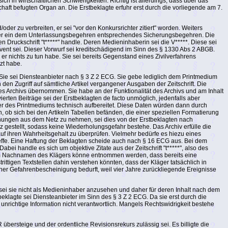
ich in wirtschaftlichen Schwierigkeiten. Richtig ist allerdings, dass über das
aft befugten Organ an. Die Erstbeklagte erfuhr erst durch die vorliegende am 7.
er zu verbreiten, er sei "vor den Konkursrichter zitiert" worden. Weiters
llte er ein dem Unterlassungsbegehren entsprechendes Sicherungsbegehren. Die
ruckschrift "t*****" handle. Deren Medieninhaberin sei die V*****. Diese sei
olvent sei. Dieser Vorwurf sei kreditschädigend im Sinn des § 1330 Abs 2 ABGB.
 nichts zu tun habe. Sie sei bereits Gegenstand eines Zivilverfahrens
zt habe.
Sie sei Diensteanbieter nach § 3 Z 2 ECG. Sie gebe lediglich dem Printmedium
h den Zugriff auf sämtliche Artikel vergangener Ausgaben der Zeitschrift. Die
des Archivs übernommen. Sie habe an der Funktionalität des Archivs und am Inhalt
erten Beiträge sei der Erstbeklagten de facto unmöglich, jedenfalls aber
ber des Printmediums technisch aufbereitet. Diese Daten würden dann durch
ch, ob sich bei den Artikeln Tabellen befänden, die einer speziellen Formatierung
tlichungen aus dem Netz zu nehmen, sei dies von der Erstbeklagten nach
gestellt, sodass keine Wiederholungsgefahr bestehe. Das Archiv erfülle die
 auf ihren Wahrheitsgehalt zu überprüfen. Vielmehr bedürfe es hiezu eines
reffe. Eine Haftung der Beklagten scheide auch nach § 16 ECG aus. Bei dem
Dabei handle es sich um objektive Zitate aus der Zeitschrift "t*****", also des
dem Nachnamen des Klägers könne entnommen werden, dass bereits eine
rittigen Textstellen dahin verstehen könnten, dass der Kläger tatsächlich in
iner Gefahrenbescheinigung bedurft, weil vier Jahre zurückliegende Ereignisse
, sei sie nicht als Medieninhaber anzusehen und daher für deren Inhalt nach dem
beklagte sei Diensteanbieter im Sinn des § 3 Z 2 ECG. Da sie erst durch die
unrichtige Information nicht verantwortlich. Mangels Rechtswidrigkeit bestehe
ersteige und der ordentliche Revisionsrekurs zulässig sei. Es billigte die