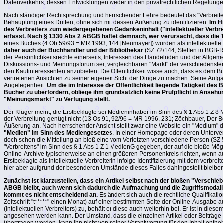
Datenverkehrs, dessen Entwicklungen weder in den privatrechtlichen Regelung
Nach ständiger Rechtsprechung und herrschender Lehre bedeutet das "Verbreite
Behauptung eines Dritten, ohne sich mit dessen Äußerung zu identifizieren.
Im H
des Verbreiters zum wiedergegebenen Gedankeninhalt ("intellektueller Verbrei
erfasst. Nach § 1330 Abs 2 ABGB haftet demnach, wer verursacht, dass die
eines Buches (4 Ob 59/93 = MR 1993, 144 [Neumayer]) wurden als intellektuelle Ve
daher auch der Buchhändler und der Bibliothekar
(SZ 72/144; Steffen in BGB-
der Persönlichkeitsrechte einerseits, Interessen des Handelnden und der Allgem
Diskussions- und Meinungsforum sei, vergleichbaren "Markt" der verschiedensten,
den Kaufinteressenten anzubieten. Die Öffentlichkeit wisse auch, dass es dem 
vertretenen Ansichten zu seiner eigenen Sicht der Dinge zu machen. Seine Aufgab
Angelegenheit.
Um die im Interesse der Öffentlichkeit liegende Tätigkeit de
Bücher zu überfordern, obliege ihm grundsätzlich keine Prüfpflicht in Ansehun
"Meinungsmarkt" zu Verfügung stellt.
Der Kläger meint, die Erstbeklagte sei Medieninhaber im Sinn des § 1 Abs 1 Z 8 
der Verbreitung genügt nicht (13 Os 91, 92/96 = MR 1996, 231; Zöchbauer, Der Begr
Äußerung an. Nach herrschender Ansicht stellt zwar eine Website ein "Medium" 
"Medien" im Sinn des Mediengesetzes
. In einer Homepage oder deren Unterve
doch schon die Mitteilung an bloß eine vom Verletzten verschiedene Person (SZ 
"Verbreitens" im Sinn des § 1 Abs 1 Z 1 MedienG gegeben, der auf die bloße Mögli
Online-Archive typischerweise an einen größeren Personenkreis richten, wenn auc
Erstbeklagte als intellektuelle Verbreiterin infolge Identifizierung mit dem verbrei
hier aber aufgrund der besonderen Umstände dieses Falles dahingestellt bleiben
Zunächst ist klarzustellen, dass ein Artikel selbst nach der bloßen "Verschi
ABGB bleibt, auch wenn sich dadurch die Aufmachung und die Zugriffsmodalitä
kommt es nicht entscheidend an.
Es ändert sich auch die rechtliche Qualifikatio
Zeitschrift "t*****" einen Monat) auf einer bestimmten Seite der Online-Ausgabe
(intellektuellen Verbreiters) zu, behält er diese auch weiterhin bei. Er ist in die
angesehen werden kann. Der Umstand, dass die einzelnen Artikel oder Beiträge "
übertragen werden, kann ihn nicht von seiner Verantwortung für den Inhalt enthe