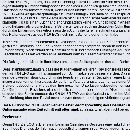
Ansicht des Erstgerichtes, dass die Erstbeklagte Host-Provider im Sinn des § 1
eigenständigen Unterlassungsanspruch des vom zugänglich gemachten Inhalt Betr
Unterlassungsverantwortlichkeit, wenn er den unmittelbaren Täter bewusst geför
19 ECG keine Anspruchsgrundlage für Unterlassungs- und Beseitigungsansprüche 
Daraus folge, dass die Erstbeklagte auch nicht als technischer Verbreiter für den s
klargestellt, dass einen Buchhändler grundsätzlich keine Prüfungspflicht in Anse
Bibliothekaren als bloß technische Verbreiter werde auch im deutschen Schrift
durch die Entfernung des Artikels aus dem Archiv die für einen Unterlassungsans
des Haftungsprivilegs des § 16 ECG noch nicht Stellung genommen habe.
In seinem dagegen erhobenenen Revisionsrekurs beantragte der Kläger primär di
gestellten Unterlassungs- und Sicherungsbegehren entsprach, sondern den in 
Erstgerichtes). Nach Ablauf der Rechtsmittelfrist und erst nach Einlangen der R
Beschlüsse erlassen werden solle, nunmehr dem in diesem Verfahren tatsächlich 
Die Beklagten erklärten in ihrer hiezu erstatteten Stellungnahme, dass der Bericht
Dem ist entgegenzuhalten, dass der Kläger keinen weiteren Revisionsrekurs ein
gemäß § 84 ZPO auch Inhaltsmängel von Schriftsätzen verbessert werden. Das mate
geändert werden, dass dadurch in die bereits eingetretene Rechtskraft einer Ents
insgesamt erkennen lässt, dass der verfehlte Abänderungsantrag nur aus einer V
Sicherungsbegehrens, wie es dem hier gestellten Unterlassungsbegehren entsprich
Ausführungen im Revisionsrekurs inhaltlich eingegangen, ohne die Diskrepanz 
entgegen der Bestimmungen der § § 84, 85 ZPO von den Vorinstanzen keine Verbes
Entscheidung über den Revisionsrekurs von dessen berichtigten Abänderungsa
Der Revisionsrekurs ist wegen
Fehlens einer Rechtsprechung des Obersten Ger
Onlineausgabe einer Zeitschrift enthalten sind
, zulässig. Er ist aber nicht berech
Rechtssatz
Gemäß § 3 Z 2 ECG ist Diensteanbieter im Sinn dieses Gesetzes eine natürliche od
Begriff des Dienstes der Informationsgesellschaft einen in der Regel gegen Entge