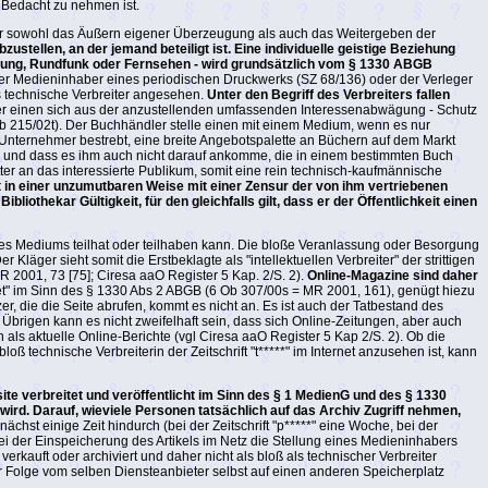
Bedacht zu nehmen ist.
war sowohl das Äußern eigener Überzeugung als auch das Weitergeben der
ustellen, an der jemand beteiligt ist. Eine individuelle geistige Beziehung
Zeitung, Rundfunk oder Fernsehen - wird grundsätzlich vom § 1330 ABGB
Der Medieninhaber eines periodischen Druckwerks (SZ 68/136) oder der Verleger
ls technische Verbreiter angesehen.
Unter den Begriff des Verbreiters fallen
er einen sich aus der anzustellenden umfassenden Interessenabwägung - Schutz
Ob 215/02t). Der Buchhändler stelle einen mit einem Medium, wenn es nur
s Unternehmer bestrebt, eine breite Angebotspalette an Büchern auf dem Markt
en und dass es ihm auch nicht darauf ankomme, die in einem bestimmten Buch
ter an das interessierte Publikum, somit eine rein technisch-kaufmännische
t in einer unzumutbaren Weise mit einer Zensur der von ihm vertriebenen
othekar Gültigkeit, für den gleichfalls gilt, dass er der Öffentlichkeit einen
g des Mediums teilhat oder teilhaben kann. Die bloße Veranlassung oder Besorgung
äger sieht somit die Erstbeklagte als "intellektuellen Verbreiter" der strittigen
2001, 73 [75]; Ciresa aaO Register 5 Kap. 2/S. 2).
Online-Magazine sind daher
t" im Sinn des § 1330 Abs 2 ABGB (6 Ob 307/00s = MR 2001, 161), genügt hiezu
zer, die die Seite abrufen, kommt es nicht an. Es ist auch der Tatbestand des
 Übrigen kann es nicht zweifelhaft sein, dass sich Online-Zeitungen, aber auch
ls aktuelle Online-Berichte (vgl Ciresa aaO Register 5 Kap 2/S. 2). Ob die
loß technische Verbreiterin der Zeitschrift "t*****" im Internet anzusehen ist, kann
ite verbreitet und veröffentlicht im Sinn des § 1 MedienG und des § 1330
ird. Darauf, wieviele Personen tatsächlich auf das Archiv Zugriff nehmen,
ächst einige Zeit hindurch (bei der Zeitschrift "p*****" eine Woche, bei der
ei der Einspeicherung des Artikels im Netz die Stellung eines Medieninhabers
verkauft oder archiviert und daher nicht als bloß als technischer Verbreiter
er Folge vom selben Diensteanbieter selbst auf einen anderen Speicherplatz