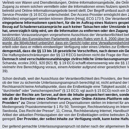
Vertrieb von Waren und Dienstleistungen, Online-Informationsangebote, die Onl
Zugang zu einem solchen vermitteln oder die Informationen eines Nutzers speiche
betreibt und Online-Informationsangebote bereit stellt. Der Begriff umfasst auc
Service-Provider (§ 16 ECG) unterscheidet. Der Access-Provider ermöglicht den Z
(Websites) eingelagert werden können (Brenn [Hrsg], ECG 173 f). Die Verantwortl
eingegebene Informationen speichert, für die im Auftrag eines Nutzers gespeic
Bezug auf Schadenersatzansprüche auch keiner Tatsachen oder Umstände bewuss
hat, unverzüglich tätig wird, um die Information zu entfernen oder den Zugang 
bestimmten Voraussetzungen vorgesehene Ausschluss der Verantwortlichkeit betri
2000/31/EG des Europäischen Parlaments und des Rates vom 8. 6. 2000 über best
wurde, die Möglichkeit unberührt, dass ein Gericht (oder eine Verwaltungsbehörd
erteilt oder dass er mittels einstweiliger Verfügung oder eines Urteiles zur Entf
demgemäß, dass die §§ 13 bis 18 gesetzliche Vorschriften, nach denen ein G
Die Haftungsbeschränkungen der §§ 13 ff ECG berühren nicht die Frage der Rech
Demnach sind verschuldensunabhängige zivilrechtliche Unterlassungsanspr
Schanda, ecolex 2001, 920 [921 ff]). § 19 ECG schafft ebensowenig wie die §§ 
vielmehr ihre Berechtigung voraus, einem Anbieter aufgrund einer gesetzlichen 
39).
Schon deshalb, weil der Ausschluss der Verantwortlichkeit des Providers, der fr
ob der hier zu sichernde Unterlassungsanspruch berechtigt ist, nicht anhand 
Rechtsansicht keine Anhaltspunkte, dass die Erstbeklagte eine Tätigkeit ausübt, 
"durchleitet" oder "zwischenspeichert" (§ 13 ECG; vgl auch § 15 ECG) noch ein D
Inhaber der Rechte am Server, auf dem die Inhalte gespeichert werden, sonde
wie zB der Betreiber eines Online-Forums, einer Online-Aktions-Plattform o
Providers" zu
: Diese Unternehmen und Organisationen stellen im Internet für and
Mediengesetz Praxiskommentar § 1 Rz 50; Tonninger, Rechtsverletzung im Internet 
Swoboda, Das Recht der Presse², 11; Ciresa, Rechtsberatung Internet, Handbuch
Artikel der aktuellen Printausgaben der von der Erstbeklagten online betreuten Z
geregelt.
Der Provider, der selbst Inhalte zur Verfügung stellt, kann keine H
Der geltend gemachte Unterlassungsanspruch ist daher nach der allgemeinen B