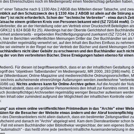
en des Ehrenschutzes noch im Mediengesetz einen Niederschlag gefunden haben, 
n" einer Tatsache nach § 1330 Abs 2 ABGB das Mitteilen dieser Tatsache, und z
inblick auf den Schutzzweck des § 1330 Abs 2 ABGB ist allein auf die Störung abz
ter") ist nicht erforderlich. Schon der "technische Verbreiter" - etwa durch 
 Tatsache einem größeren Kreis von Personen bekannt wird (SZ 72/144 mwN)
. 
rbreiter, die an der Herstellung oder am Vertrieb einer Druckschrift Beteiligten a
RGRK12 § 824 BGB Rz 25). Allerdings hat der Oberste Gerichtshof dem Buchhändl
einheit andererseits - ergebenden Rechtfertigungsgrund zuerkannt (SZ 72/144; 3 
 hier in Berichten veröffentlichten Meinungen Dritter dar. Der Buchhändler sei al
Buchhändler regelmäßig verwehrt sei, auf den Inhalt des Buches Einfluss zu nehm
e sei vielmehr in der Regel nur der Vertrieb der Bücher und damit Meinungen Drit
s Buchhändlers nicht über Gebühr zu erschweren und den Buchhändler auch nich
g der von ihm verbreiteten Bücher. Diese Erwägungen haben ebenso für einen Bibli
MedienG. Für diesen ist begriffswesentlich, dass er an der inhaltlichen Gestaltun
iff des "objektiven Tatbestandes" im Mediengesetz, MR 2000, 283 [286] mwN). Der Kl
dar (Wiedenbauer, Online-Magazine und medienrechtliche Ordnungsvorschriften, MR 
rzeichnis aufscheinende ehrenrührige Äußerungen werden zweifelsohne "verbreite
50/86 ua).
Nichts anderes kann für Online-Archive gelten
. Auf die Anzahl der Nut
chkeit abstellt, dass ein größerer Personenkreis den Inhalt zur Kenntnis nimmt. Im
h (kostenpflichtige) Archivseiten regelmäßig weniger Besucher aufweisen werden a
teten Inhalt oder zumindest aufgrund der Möglichkeit der inhaltlichen Kontrolle oder b
:
ebung" aus einem online veröffentlichten Printmedium in das "Archiv" einer Webs
ten für die Besucher der Website etwas ändern und der Abruf kostenpflichtig w
n des Diensteanbieters nicht allein dadurch, dass ein bestimmter Zeitungsartikel zun
 aufscheint und danach im "Archiv" abgelegt wird. Kam dem Diensteanbieter schon b
sem Fall mit einem Buchhändler oder Bibliothekar vergleichbar, der sein eigenes Buch 
automatisch" - das heißt ohne jede (weitere) inhaltliche Auseinandersetzung in d
ben.