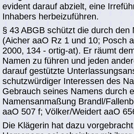
evident darauf abzielt, eine Irrefü
Inhabers herbeizuführen.
§ 43 ABGB schützt die durch den N
(Aicher aaO Rz 1 und 10; Posch 
2000, 134 - ortig-at). Er räumt d
Namen zu führen und jeden ande
darauf gestützte Unterlassungsans
schutzwürdiger Interessen des N
Gebrauch seines Namens durch ein
Namensanmaßung Brandl/Fallenbö
aaO 507 f; Völker/Weidert aaO 656
Die Klägerin hat dazu vorgebracht,