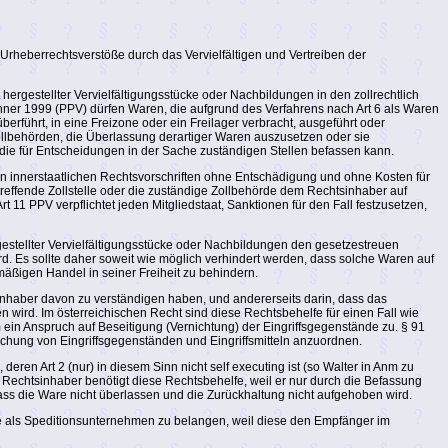
 Urheberrechtsverstöße durch das Vervielfältigen und Vertreiben der
estellter Vervielfältigungsstücke oder Nachbildungen in den zollrechtlich
nner 1999 (PPV) dürfen Waren, die aufgrund des Verfahrens nach Art 6 als Waren
berführt, in eine Freizone oder ein Freilager verbracht, ausgeführt oder
 Zollbehörden, die Überlassung derartiger Waren auszusetzen oder sie
die für Entscheidungen in der Sache zuständigen Stellen befassen kann.
en innerstaatlichen Rechtsvorschriften ohne Entschädigung und ohne Kosten für
reffende Zollstelle oder die zuständige Zollbehörde dem Rechtsinhaber auf
11 PPV verpflichtet jeden Mitgliedstaat, Sanktionen für den Fall festzusetzen,
stellter Vervielfältigungsstücke oder Nachbildungen den gesetzestreuen
. Es sollte daher soweit wie möglich verhindert werden, dass solche Waren auf
äßigen Handel in seiner Freiheit zu behindern.
nhaber davon zu verständigen haben, und andererseits darin, dass das
wird. Im österreichischen Recht sind diese Rechtsbehelfe für einen Fall wie
ein Anspruch auf Beseitigung (Vernichtung) der Eingriffsgegenstände zu. § 91
achung von Eingriffsgegenständen und Eingriffsmitteln anzuordnen.
ren Art 2 (nur) in diesem Sinn nicht self executing ist (so Walter in Anm zu
echtsinhaber benötigt diese Rechtsbehelfe, weil er nur durch die Befassung
 dass die Ware nicht überlassen und die Zurückhaltung nicht aufgehoben wird.
gte als Speditionsunternehmen zu belangen, weil diese den Empfänger im