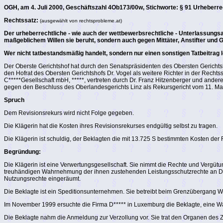
OGH, am 4. Juli 2000, Geschäftszahl 4Ob173/00w, Stichworte: § 91 Urheberr
Rechtssatz:
(ausgewählt von rechtsprobleme.at)
Der urheberrechtliche - wie auch der wettbewerbsrechtliche - Unterlassungsan
maßgeblichem Willen sie beruht, sondern auch gegen Mittäter, Anstifter und G
Wer nicht tatbestandsmäßig handelt, sondern nur einen sonstigen Tatbeitrag le
Der Oberste Gerichtshof hat durch den Senatspräsidenten des Obersten Gerichtsh
den Hofrat des Obersten Gerichtshofs Dr. Vogel als weitere Richter in der Rechtss
C*****Gesellschaft mbH, *****, vertreten durch Dr. Franz Hitzenberger und ander
gegen den Beschluss des Oberlandesgerichts Linz als Rekursgericht vom 11. Mai 
Spruch
Dem Revisionsrekurs wird nicht Folge gegeben.
Die Klägerin hat die Kosten ihres Revisionsrekurses endgültig selbst zu tragen.
Die Klägerin ist schuldig, der Beklagten die mit 13.725 S bestimmten Kosten de
Begründung:
Die Klägerin ist eine Verwertungsgesellschaft. Sie nimmt die Rechte und Vergüt
treuhändigen Wahrnehmung der ihnen zustehenden Leistungsschutzrechte an Darb
Nutzungsrechte eingeräumt.
Die Beklagte ist ein Speditionsunternehmen. Sie betreibt beim Grenzübergang Wu
Im November 1999 ersuchte die Firma D***** in Luxemburg die Beklagte, eine Wa
Die Beklagte nahm die Anmeldung zur Verzollung vor. Sie trat den Organen des Zol