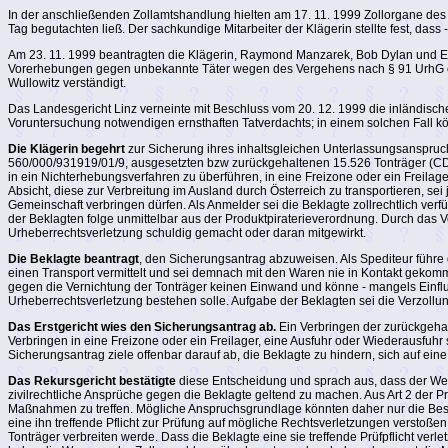
In der anschließenden Zollamtshandlung hielten am 17. 11. 1999 Zollorgane des 
Tag begutachten ließ. Der sachkundige Mitarbeiter der Klägerin stellte fest, d
Am 23. 11. 1999 beantragten die Klägerin, Raymond Manzarek, Bob Dylan und Elv
Vorerhebungen gegen unbekannte Täter wegen des Vergehens nach § 91 UrhG einz
Wullowitz verständigt.
Das Landesgericht Linz verneinte mit Beschluss vom 20. 12. 1999 die inländische 
Voruntersuchung notwendigen ernsthaften Tatverdachts; in einem solchen Fall kön
Die Klägerin begehrt
zur Sicherung ihres inhaltsgleichen Unterlassungsanspruch
560/000/931919/01/9, ausgesetzten bzw zurückgehaltenen 15.526 Tonträger (CDs) 
in ein Nichterhebungsverfahren zu überführen, in eine Freizone oder ein Freila
Absicht, diese zur Verbreitung im Ausland durch Österreich zu transportieren, s
Gemeinschaft verbringen dürfen. Als Anmelder sei die Beklagte zollrechtlich ver
der Beklagten folge unmittelbar aus der Produktpiraterieverordnung. Durch das 
Urheberrechtsverletzung schuldig gemacht oder daran mitgewirkt.
Die Beklagte beantragt
, den Sicherungsantrag abzuweisen. Als Spediteur führe
einen Transport vermittelt und sei demnach mit den Waren nie in Kontakt gekomme
gegen die Vernichtung der Tonträger keinen Einwand und könne - mangels Einflus
Urheberrechtsverletzung bestehen solle. Aufgabe der Beklagten sei die Verzollu
Das Erstgericht wies den Sicherungsantrag ab.
Ein Verbringen der zurückgehalt
Verbringen in eine Freizone oder ein Freilager, eine Ausfuhr oder Wiederausfuhr 
Sicherungsantrag ziele offenbar darauf ab, die Beklagte zu hindern, sich auf ein
Das Rekursgericht bestätigte
diese Entscheidung und sprach aus, dass der Wert
zivilrechtliche Ansprüche gegen die Beklagte geltend zu machen. Aus Art 2 der Pr
Maßnahmen zu treffen. Mögliche Anspruchsgrundlage könnten daher nur die Bes
eine ihn treffende Pflicht zur Prüfung auf mögliche Rechtsverletzungen verstoßen
Tonträger verbreiten werde. Dass die Beklagte eine sie treffende Prüfpflicht verl