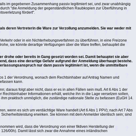
denfalls im gegebenen Zusammenhang passiv legitimiert sei, und zwar unabhängig
te durch "die Anmeldung der gegenständlichen Raubkopien zur Überführung in
tsverletzung fördert".
als deren Vertreterin die Ware zur Verzollung anzumelden. Sie war weder mit
 Verkehr oder in ein Nichterhebungsverfahren zu überführen, in eine Freizone
drohe, sie könnte derartige Verfügungen über die Ware treffen, behauptet die
er drohe oder bereits in Gang gesetzt worden sei. Damit behauptet sie aber
end, dass eine derartige Gefahr aufgrund der Anmeldung überhaupt bestehe.
rlassungsanspruch nur dann passiv legitimiert ist, wenn die unmittelbare
t 6 Abs 1 der Verordnung, wonach dem Rechtsinhaber auf Antrag Namen und
befassen kann.
 daraus folgt aber nicht, dass er es in allen Fällen sein muß. Art 6 Abs 1 der
r Rechtsinhaber Informationen erhält, welche ihn in die Lage versetzen sollen,
s ihm praktisch unmöglich, die zuständige nationale Stelle zu befassen (EuGH 14.
ren, wenn es sich um verdächtige Ware handelt (Art 6 Abs 1 PPV); nach Art 7 Abs
icherheitsleistung erwirken. Sie können mit dem Anmelder identisch sein; sind
enommen wird, dass die Verordnung von einer fiktiven Herstellung der
126/00h). Damit lässt sich zwar die Annahme eines inländischen