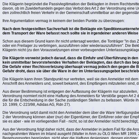
Die Klägerin begründet die Passivlegitimation der Beklagten in ihrem Rechtsmitt
davon, ob im Zuwiderhandeln gegen das Verbot des Art 2 der Verordnung eine Ur
den zollrechtlich freien Verkehr in der Gemeinschaft unmittelbar an der gegenstä
Ihre Argumentation vermag in keinem der beiden Punkte zu überzeugen:
Nach dem festgestellten Sachverhalt ist die Beklagte ein Speditionsunternehm
dem Transport der Ware befasst noch sollte sie in irgendeiner anderen Weise 
Schon aus diesem Grund kann ihr nicht untersagt werden, die Tonträger "in das Z
oder ein Freilager zu verbringen, auszuführen oder wiederauszuführen". Die Bekla
Klägerin nicht (zu den Voraussetzungen einer vorbeugenden Unterlassungsklage 
Die Klägerin verweist jedoch darauf, dass die Einfuhr und Überführung in den
kein unmittelbar bevorstehendes Verhalten der Beklagten, das durch das be
Die Gefahr einer Rechtsverletzung überhaupt vermag jedoch den gegen die Bek
Gefahr droht, dass sie über die Ware in der im Unterlassungsgebot beschrie
Die Klägerin kann ihren Standpunkt nur vertreten, weil sie den Anmelder mit de
Anschrift des Anmelders und, soweit bekannt, des Empfängers mitzuteilen sind, 
Aus dieser Bestimmung ist entgegen der Auffassung der Klägerin nur abzuleiten, da
Verordnung normiert nicht eine Haftung des Anmelders für Verstöße gegen Art 2 de
die für die Entscheidung in der Sache zuständigen Stellen zu befassen. Würde ih
10. 1999, C-223/98, Adidas AG, Rdn 27).
Die Verordnung setzt damit nicht den Anmelder dem über die Ware Verfügungsberec
2 der Verordnung können aber (nur) der Eigentümer, der Einführer oder der Emp
sie es aber - wie im vorliegenden Fall - nicht, so ist der Anmelder nicht berechtig
Aus der Verordnung folgt daher nicht, dass der Anmelder in jedem Fall für die A
nachgeahmten Waren im Inland ausgeht (Walter in Anm zu OLG Wien MR 1999, 285
Begehungsortes begründen, nicht aber die Haftung desjenigen, dessen einziger 