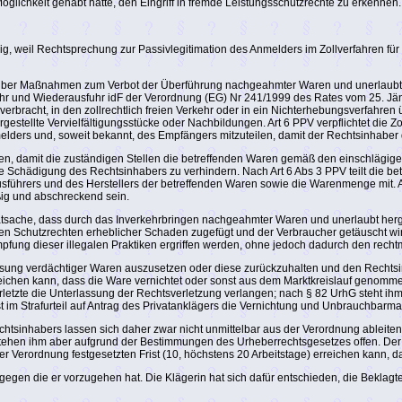
lichkeit gehabt hätte, den Eingriff in fremde Leistungsschutzrechte zu erkennen.
ig, weil Rechtsprechung zur Passivlegitimation des Anmelders im Zollverfahren für
er Maßnahmen zum Verbot der Überführung nachgeahmter Waren und unerlaubt herg
fuhr und Wiederausfuhr idF der Verordnung (EG) Nr 241/1999 des Rates vom 25. Jä
erbracht, in den zollrechtlich freien Verkehr oder in ein Nichterhebungsverfahren ü
rgestellte Vervielfältigungsstücke oder Nachbildungen. Art 6 PPV verpflichtet die
ders und, soweit bekannt, des Empfängers mitzuteilen, damit der Rechtsinhaber 
ahmen, damit die zuständigen Stellen die betreffenden Waren gemäß den einschlägig
Schädigung des Rechtsinhabers zu verhindern. Nach Art 6 Abs 3 PPV teilt die bet
führers und des Herstellers der betreffenden Waren sowie die Warenmenge mit. Art 
ßig und abschreckend sein.
sache, dass durch das Inverkehrbringen nachgeahmter Waren und unerlaubt herge
 Schutzrechten erheblicher Schaden zugefügt und der Verbraucher getäuscht wird
ng dieser illegalen Praktiken ergriffen werden, ohne jedoch dadurch den rechtm
sung verdächtiger Waren auszusetzen oder diese zurückzuhalten und den Rechtsi
ichen kann, dass die Ware vernichtet oder sonst aus dem Marktkreislauf genommen 
etzte die Unterlassung der Rechtsverletzung verlangen; nach § 82 UrhG steht ihm 
st im Strafurteil auf Antrag des Privatanklägers die Vernichtung und Unbrauchbarm
inhabers lassen sich daher zwar nicht unmittelbar aus der Verordnung ableiten, de
tehen ihm aber aufgrund der Bestimmungen des Urheberrechtsgesetzes offen. Der R
der Verordnung festgesetzten Frist (10, höchstens 20 Arbeitstage) erreichen kann,
 gegen die er vorzugehen hat. Die Klägerin hat sich dafür entschieden, die Bekla