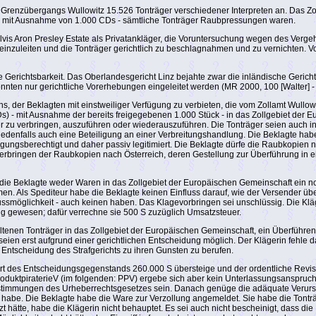
Grenzübergangs Wullowitz 15.526 Tonträger verschiedener Interpreten an. Das Zol
ass - mit Ausnahme von 1.000 CDs - sämtliche Tonträger Raubpressungen waren.
is Aron Presley Estate als Privatankläger, die Voruntersuchung wegen des Vergeh
uleiten und die Tonträger gerichtlich zu beschlagnahmen und zu vernichten. Vom
Gerichtsbarkeit. Das Oberlandesgericht Linz bejahte zwar die inländische Gerichts
nten nur gerichtliche Vorerhebungen eingeleitet werden (MR 2000, 100 [Walter] - D
s, der Beklagten mit einstweiliger Verfügung zu verbieten, die vom Zollamt Wullow
- mit Ausnahme der bereits freigegebenen 1.000 Stück - in das Zollgebiet der Eur
ger zu verbringen, auszuführen oder wiederauszuführen. Die Tonträger seien auch i
ei jedenfalls auch eine Beteiligung an einer Verbreitungshandlung. Die Beklagte h
fügungsberechtigt und daher passiv legitimiert. Die Beklagte dürfe die Raubkopie
Verbringen der Raubkopien nach Österreich, deren Gestellung zur Überführung in e
 die Beklagte weder Waren in das Zollgebiet der Europäischen Gemeinschaft ein no
n. Als Spediteur habe die Beklagte keinen Einfluss darauf, wie der Versender über 
smöglichkeit - auch keinen haben. Das Klagevorbringen sei unschlüssig. Die Kläger
ng gewesen; dafür verrechne sie 500 S zuzüglich Umsatzsteuer.
enen Tonträger in das Zollgebiet der Europäischen Gemeinschaft, ein Überführen i
seien erst aufgrund einer gerichtlichen Entscheidung möglich. Der Klägerin fehle d
e Entscheidung des Strafgerichts zu ihren Gunsten zu berufen.
 des Entscheidungsgegenstands 260.000 S übersteige und der ordentliche Revisionsr
oduktpiraterieV (im folgenden: PPV) ergebe sich aber kein Unterlassungsanspruch. A
timmungen des Urheberrechtsgesetzes sein. Danach genüge die adäquate Verursac
 habe. Die Beklagte habe die Ware zur Verzollung angemeldet. Sie habe die Tonträg
etzt hätte, habe die Klägerin nicht behauptet. Es sei auch nicht bescheinigt, dass 