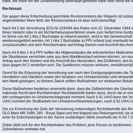
habe, die Ware vor der Zollanmeldung überhaupt gesehen habe oder sonst die Mög
Rechtssatz
Der gegen diese Entscheidung gerichtete Revisionsrekurs der Klägerin ist zuläss
angemeldeten Ware fehlt; der Revisionsrekurs ist aber nicht berechtigt.
Nach Art 2 der Verordnung (EG) Nr 3295/94 des Rates vom 22. Dezember 1994 üb
freien Verkehr oder in ein Nichterhebungsverfahren sowie zum Verbot ihrer Aus
im Sinne von Art 1 Abs 2 Buchstabe a) erkannt werden, nicht in die Gemeinschaft v
wiederausgeführt werden. Art 1 Abs 2 Buchstabe a) PPV erfasst (ua) unerlaubt he
zurückzuhalten und dem Rechtsinhaber auf Antrag Namen und Anschrift des Anmel
Nach Art 8 Abs 1 lit a PPV treffen die Mitgliedstaaten die erforderlichen Maßn
die Staatskasse vernichten oder aus dem Marktkreislauf nehmen können, um eine 
Antrag auch den Namen und die Anschrift des Versenders, des Einführers, des Aus
dass gegen Art 2 verstoßen wird. Die Sanktionen müssen wirksam, verhältnismä
Grund für die Erlassung der Verordnung war nach den Erwägungsgründen die Tat
Herstellern und Händlern sowie den Inhabern von Urheberrechten und verwandten
den Markt gelangen; zu diesem Zweck sollten Maßnahmen zur wirksamen Bekämpfu
Diese Maßnahmen bestehen einerseits darin, dass die Zollbehörden die Überlas
nationale Recht dem Rechtsinhaber Rechtsbehelfe bieten muss, durch die er erre
den vorliegenden im Urheberrechtsgesetz normiert: Nach § 81 UrhG kann der Verl
UrhG normiert die Strafbarkeit von Urheberrechtsverletzungen; nach § 92 UrhG i
Die zur Erreichung der Ziele der Verordnung notwendigen Rechtsbehelfe des Rechts
OLG Wien MR 1999, 285 - Royal Sped und ihm folgend das Rekursgericht); sie s
einer für Entscheidungen in der Sache zuständigen Stelle innerhalb der in Art 7 
Dabei stellt sich für den Rechtsinhaber das Problem, jene Person zu bestimmen,
Zollverfahren vertreten hat.