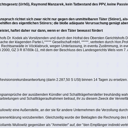
echtsgesetz (UrhG), Raymond Manzarek, kein Tatbestand des PPV, keine Passiv
spruch richtet sich zwar nicht nur gegen den unmittelbaren Täter (Störer), al
ehilfen des eigentlichen Störers; die bloße adäquate Verursachung genügt aber 
istet, haftet daher nur dann, wenn er den Täter bewusst fördert
ofs Dr. Kodek als Vorsitzenden und durch den Hofrat des Obersten Gerichtshofs Dr.
ache der klagenden Partei L***** Gesellschaft mbH, *****, vertreten durch Hon.Prof
e Rechtsanwälte in Vöcklabruck, wegen Unterlassung, in eventu Zustimmung, in even
2000, GZ 3 R 87/00k-11, mit dem der Beschluss des Landesgerichts Wels vom 7. Ap
r Revisionsrekursbeantwortung (darin 2.287,50 S USt) binnen 14 Tagen zu ersetzen.
ungsansprüche der ausübenden Künstler und Schallträgerhersteller treuhändig wahr.
ietungen und Schallträgeraufnahmen betraut, ihr zu diesem Zweck die Vervielfä
llowitz eine Außenstelle, an der sie für andere Unternehmen die Verzollung durchf
renerklärung vorzubereiten. Gleichzeitig wurde der Beklagten die Rechnung des t
lamts Wullowitz gegenüber als "Anmelder" auf, der "den Empfänger indirekt vertrit