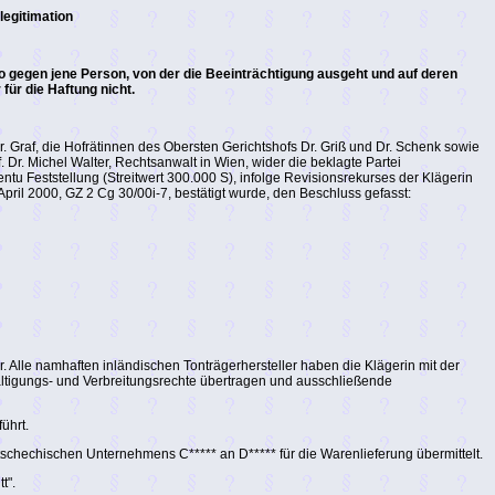
legitimation
so gegen jene Person, von der die Beeinträchtigung ausgeht und auf deren
für die Haftung nicht.
 Graf, die Hofrätinnen des Obersten Gerichtshofs Dr. Griß und Dr. Schenk sowie
. Dr. Michel Walter, Rechtsanwalt in Wien, wider die beklagte Partei
tu Feststellung (Streitwert 300.000 S), infolge Revisionsrekurses der Klägerin
ril 2000, GZ 2 Cg 30/00i-7, bestätigt wurde, den Beschluss gefasst:
 Alle namhaften inländischen Tonträgerhersteller haben die Klägerin mit der
ltigungs- und Verbreitungsrechte übertragen und ausschließende
ührt.
schechischen Unternehmens C***** an D***** für die Warenlieferung übermittelt.
t".