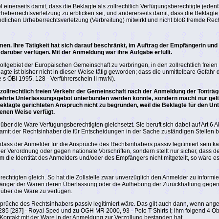
el einerseits damit, dass die Beklagte als zollrechtlich Verfügungsberechtigte je
heberrechtsverletzung zu erblicken sei, und andererseits damit, dass die Beklag
ndlichen Urheberrechtsverletzung (Verbreitung) mitwirkt und nicht bloß fremde Rech
en. Ihre Tätigkeit hat sich darauf beschränkt, im Auftrag der Empfängerin und 
darüber verfügen. Mit der Anmeldung war ihre Aufgabe erfüllt.
ollgebiet der Europäischen Gemeinschaft zu verbringen, in den zollrechtlich freien
gte ist bisher nicht in dieser Weise tätig geworden; dass die unmittelbare Gefahr 
s ÖBl 1995, 128 - Verführerschein II mwN).
 zollrechtlich freien Verkehr der Gemeinschaft nach der Anmeldung der Tonträg
gehrte Unterlassungsgebot unterbunden werden könnte, sondern macht nur gelt
lagte gerichteten Anspruch nicht zu begründen, weil die Beklagte für den Unte
benen Weise verfügt.
m über die Ware Verfügungsberechtigten gleichsetzt. Sie beruft sich dabei auf Ar
damit der Rechtsinhaber die für Entscheidungen in der Sache zuständigen Stellen 
ss der Anmelder für die Ansprüche des Rechtsinhabers passiv legitimiert sein kann;
r Verordnung oder gegen nationale Vorschriften, sondern stellt nur sicher, dass de
m die Identität des Anmelders und/oder des Empfängers nicht mitgeteilt, so wäre e
htigten gleich. So hat die Zollstelle zwar unverzüglich den Anmelder zu informie
fänger der Waren deren Überlassung oder die Aufhebung der Zurückhaltung gegen S
t, über die Ware zu verfügen.
nsprüche des Rechtsinhabers passiv legitimiert wäre. Das gilt auch dann, wenn ang
 [287] - Royal Sped und zu OGH MR 2000, 93 - Polo T-Shirts I; ihm folgend 4 Ob 
Kontakt mit der Ware in der Anmeldung zur Verzollung bestanden hat.