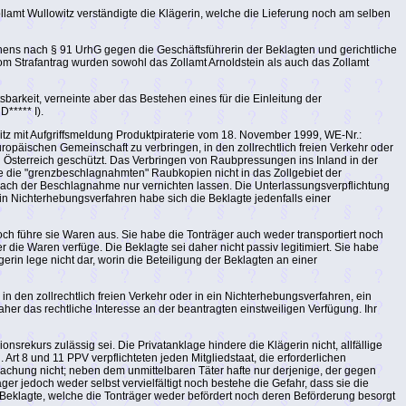
lamt Wullowitz verständigte die Klägerin, welche die Lieferung noch am selben
ens nach § 91 UrhG gegen die Geschäftsführerin der Beklagten und gerichtliche
 Strafantrag wurden sowohl das Zollamt Arnoldstein als auch das Zollamt
barkeit, verneinte aber das Bestehen eines für die Einleitung der
***** I).
itz mit Aufgriffsmeldung Produktpiraterie vom 18. November 1999, WE-Nr.:
opäischen Gemeinschaft zu verbringen, in den zollrechtlich freien Verkehr oder
n Österreich geschützt. Das Verbringen von Raubpressungen ins Inland in der
abe die "grenzbeschlagnahmten" Raubkopien nicht in das Zollgebiet der
n nach der Beschlagnahme nur vernichten lassen. Die Unterlassungsverpflichtung
in Nichterhebungsverfahren habe sich die Beklagte jedenfalls einer
ch führe sie Waren aus. Sie habe die Tonträger auch weder transportiert noch
die Waren verfüge. Die Beklagte sei daher nicht passiv legitimiert. Sie habe
in lege nicht dar, worin die Beteiligung der Beklagten an einer
n den zollrechtlich freien Verkehr oder in ein Nichterhebungsverfahren, ein
aher das rechtliche Interesse an der beantragten einstweiligen Verfügung. Ihr
ekurs zulässig sei. Die Privatanklage hindere die Klägerin nicht, allfällige
rt 8 und 11 PPV verpflichteten jeden Mitgliedstaat, die erforderlichen
hung nicht; neben dem unmittelbaren Täter hafte nur derjenige, der gegen
er jedoch weder selbst vervielfältigt noch bestehe die Gefahr, dass sie die
die Beklagte, welche die Tonträger weder befördert noch deren Beförderung besorgt