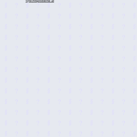
©
/
rechtsprobleme.at