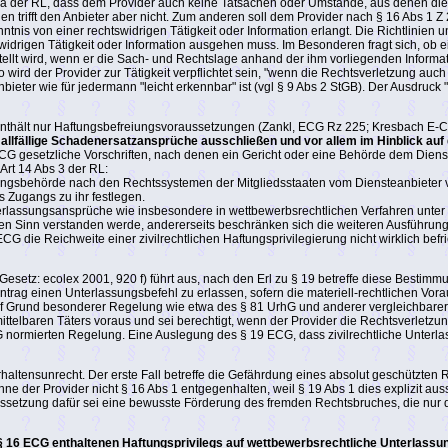
 a der RL, dass dem Provider auch keine Tatsachen oder Umstände, aus denen die rec
 trifft den Anbieter aber nicht. Zum anderen soll dem Provider nach § 16 Abs 1 Z 
nntnis von einer rechtswidrigen Tätigkeit oder Information erlangt. Die Richtlinien
idrigen Tätigkeit oder Information ausgehen muss. Im Besonderen fragt sich, ob e
lt wird, wenn er die Sach- und Rechtslage anhand der ihm vorliegenden Informatio
wird der Provider zur Tätigkeit verpflichtet sein, "wenn die Rechtsverletzung auch
eter wie für jedermann "leicht erkennbar" ist (vgl § 9 Abs 2 StGB). Der Ausdruck 
enthält nur Haftungsbefreiungsvoraussetzungen (Zankl, ECG Rz 225; Kresbach E-
lich allfällige Schadenersatzansprüche ausschließen und vor allem im Hinblick
G gesetzliche Vorschriften, nach denen ein Gericht oder eine Behörde dem Dienst
Art 14 Abs 3 der RL:
altungsbehörde nach den Rechtssystemen der Mitgliedsstaaten vom Diensteanbieter v
s Zugangs zu ihr festlegen.
nterlassungsansprüche wie insbesondere in wettbewerbsrechtlichen Verfahren unter
enden Sinn verstanden werde, andererseits beschränken sich die weiteren Ausführun
die Reichweite einer zivilrechtlichen Haftungsprivilegierung nicht wirklich befrie
tz: ecolex 2001, 920 f) führt aus, nach den Erl zu § 19 betreffe diese Bestimm
ntrag einen Unterlassungsbefehl zu erlassen, sofern die materiell-rechtlichen V
uf Grund besonderer Regelung wie etwa des § 81 UrhG und anderer vergleichbarer
lbaren Täters voraus und sei berechtigt, wenn der Provider die Rechtsverletzung t
normierten Regelung. Eine Auslegung des § 19 ECG, dass zivilrechtliche Unterla
altensunrecht. Der erste Fall betreffe die Gefährdung eines absolut geschützten 
ne der Provider nicht § 16 Abs 1 entgegenhalten, weil § 19 Abs 1 dies explizit a
raussetzung dafür sei eine bewusste Förderung des fremden Rechtsbruches, die nu
§ 16 ECG enthaltenen Haftungsprivilegs auf wettbewerbsrechtliche Unterlassu