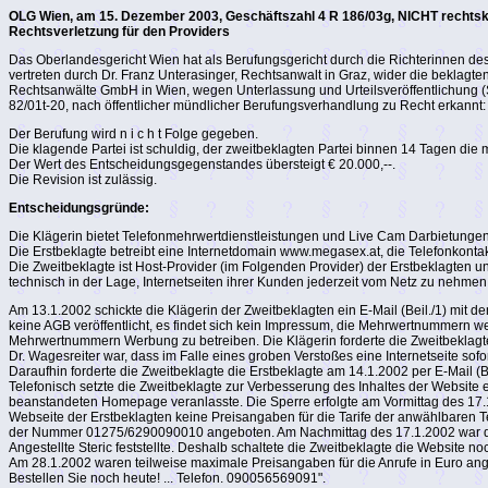
OLG Wien, am 15. Dezember 2003, Geschäftszahl 4 R 186/03g, NICHT rechtskr
Rechtsverletzung für den Providers
Das Oberlandesgericht Wien hat als Berufungsgericht durch die Richterinnen de
vertreten durch Dr. Franz Unterasinger, Rechtsanwalt in Graz, wider die beklagte
Rechtsanwälte GmbH in Wien, wegen Unterlassung und Urteilsveröffentlichung (S
82/01t-20, nach öffentlicher mündlicher Berufungsverhandlung zu Recht erkannt:
Der Berufung wird n i c h t Folge gegeben.
Die klagende Partei ist schuldig, der zweitbeklagten Partei binnen 14 Tagen die
Der Wert des Entscheidungsgegenstandes übersteigt € 20.000,--.
Die Revision ist zulässig.
Entscheidungsgründe:
Die Klägerin bietet Telefonmehrwertdienstleistungen und Live Cam Darbietungen 
Die Erstbeklagte betreibt eine Internetdomain www.megasex.at, die Telefonkontak
Die Zweitbeklagte ist Host-Provider (im Folgenden Provider) der Erstbeklagten 
technisch in der Lage, Internetseiten ihrer Kunden jederzeit vom Netz zu nehmen
Am 13.1.2002 schickte die Klägerin der Zweitbeklagten ein E-Mail (Beil./1) mit 
keine AGB veröffentlicht, es findet sich kein Impressum, die Mehrwertnummern w
Mehrwertnummern Werbung zu betreiben. Die Klägerin forderte die Zweitbeklagte 
Dr. Wagesreiter war, dass im Falle eines groben Verstoßes eine Internetseite so
Daraufhin forderte die Zweitbeklagte die Erstbeklagte am 14.1.2002 per E-Mail
Telefonisch setzte die Zweitbeklagte zur Verbesserung des Inhaltes der Website ei
beanstandeten Homepage veranlasste. Die Sperre erfolgte am Vormittag des 17.1
Webseite der Erstbeklagten keine Preisangaben für die Tarife der anwählbaren 
der Nummer 01275/6290090010 angeboten. Am Nachmittag des 17.1.2002 war da
Angestellte Steric feststellte. Deshalb schaltete die Zweitbeklagte die Website no
Am 28.1.2002 waren teilweise maximale Preisangaben für die Anrufe in Euro ang
Bestellen Sie noch heute! ... Telefon. 090056569091".