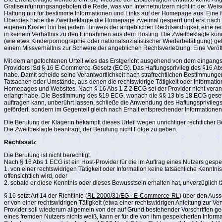
Gratiseinführungsangeboten die Rede, was von Internetnutzern nicht in der Weis
Haftung nur für bestimmte Informationen und Links auf der Homepage aus. Eine fü
Überdies habe die Zweitbeklagte die Homepage zweimal gesperrt und erst nach Ü
eigenen Kosten hin bei jedem Hinweis der angeblichen Rechtswidrigkeit eine rec
in keinem Verhältnis zu den Einnahmen aus dem Hosting. Die Zweitbeklagte könne 
(wie etwa Kinderpornographie oder nationalsozialistischer Wiederbetätigung) gelte
einem Missverhältnis zur Schwere der angeblichen Rechtsverletzung. Eine Veröf
Mit dem angefochtenen Urteil wies das Erstgericht ausgehend von dem eingang
Providers iSd § 16 E-Commerce-Gesetz (ECG). Das Haftungsprivileg des §16 Abs 1 
habe. Damit scheide seine Verantwortlichkeit nach strafrechtlichen Bestimmun
Tatsachen oder Umstände, aus denen die rechtswidrige Tätigkeit oder Information 
Homepages und Websites. Nach § 16 Abs 1 Z 2 ECG sei der Provider nicht verantwo
erlangt habe. Die Bestimmung des §19 ECG, wonach die §§ 13 bis 18 ECG gesetzl
auftragen kann, unberührt lassen, schließe die Anwendung des Haftungsprivilegs
gefördert, sondern im Gegenteil gleich nach Erhalt entsprechender Information
Die Berufung der Klägerin bekämpft dieses Urteil wegen unrichtiger rechtlicher
Die Zweitbeklagte beantragt, der Berufung nicht Folge zu geben.
Rechtssatz
Die Berufung ist nicht berechtigt.
Nach § 16 Abs 1 ECG ist ein Host-Provider für die im Auftrag eines Nutzers gespei
1. von einer rechtswidrigen Tätigkeit oder Information keine tatsächliche Kennt
offensichtlich wird, oder
2. sobald er diese Kenntnis oder dieses Bewusstsein erhalten hat, unverzüglich t
§ 16 setzt Art 14 der Richtlinie (
RL 2000/31/EG - E-Commerce-RL
) über den Auss
er von einer rechtswidrigen Tätigkeit (etwa einer rechtswidrigen Anleitung zur V
Provider soll wiederum allgemein von der auf Grund bestehender Vorschriften geg
eines fremden Nutzers nichts weiß, kann er für die von ihm gespeicherten Info