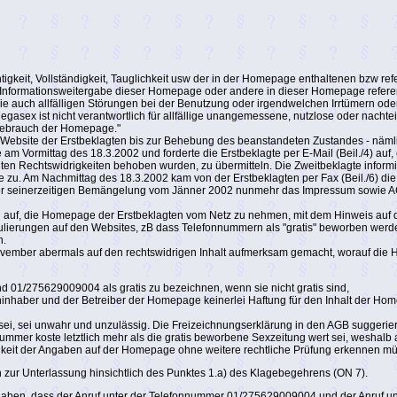
igkeit, Vollständigkeit, Tauglichkeit usw der in der Homepage enthaltenen bzw re
 Informationsweitergabe dieser Homepage oder andere in dieser Homepage referenz
uch allfälligen Störungen bei der Benutzung oder irgendwelchen Irrtümern oder
Megasex ist nicht verantwortlich für allfällige unangemessene, nutzlose oder nachte
Gebrauch der Homepage."
e Website der Erstbeklagten bis zur Behebung des beanstandeten Zustandes - näml
e am Vormittag des 18.3.2002 und forderte die Erstbeklagte per E-Mail (Beil./4) auf
igten Rechtswidrigkeiten behoben wurden, zu übermitteln. Die Zweitbeklagte informi
zu. Am Nachmittag des 18.3.2002 kam von der Erstbeklagten per Fax (Beil./6) die 
inne der seinerzeitigen Bemängelung vom Jänner 2002 nunmehr das Impressum sow
iterhin auf, die Homepage der Erstbeklagten vom Netz zu nehmen, mit dem Hinweis 
rmulierungen auf den Websites, zB dass Telefonnummern als "gratis" beworben w
n.
November abermals auf den rechtswidrigen Inhalt aufmerksam gemacht, worauf d
01/275629009004 als gratis zu bezeichnen, wenn sie nicht gratis sind,
ninhaber und der Betreiber der Homepage keinerlei Haftung für den Inhalt der 
i, sei unwahr und unzulässig. Die Freizeichnungserklärung in den AGB suggeriere
Nummer koste letztlich mehr als die gratis beworbene Sexzeitung wert sei, weshalb
tigkeit der Angaben auf der Homepage ohne weitere rechtliche Prüfung erkennen m
h zur Unterlassung hinsichtlich des Punktes 1.a) des Klagebegehrens (ON 7).
ngaben, dass der Anruf unter der Telefonnummer 01/275629009004 und der Anruf un