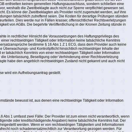
ABGB enthielten keinen generellen Haftungsausschluss, sondern schließen eine
or, weshalb die Zweitbeklagte auch nicht zur Sperre verpflichtet gewesen sei.
t. Es könne der Zweitbeklagten als Provider nicht zugemutet werden, auf ihre
ungen tatsächlich zutreffend seien. Die Kosten für derartige Prüfungen stünden
rteilen. Dies werde nur in Fällen krasser, offensichtlicher Rechtsverletzungen
sigkeit von AGBs. Die begehrte Veröffentlichung in der Kronen Zeitung stünde in
 in rechtlicher Hinsicht die Voraussetzungen des Haftungsprivilegs des
iner rechtswidrigen Tätigkeit oder Information keine tatsächliche Kenntnis
enersatzansprüche bestimme § 16 Abs 1 Z 1 ECG, dass dem Provider auch keine
e Überwachungs- und Kontrollpflicht hinsichtlich rechtswidriger Inhalte der
r tatsächlich Kenntnis von einer rechtswidrigen Tätigkeit oder Information
 die Unterlassung, Beseitigung oder Verhinderung einer Rechtsverletzung
lagte habe den angeblich rechtswidrigen Zustand nicht gekannt und auch nicht
se wird ein Aufhebungsantrag gestellt.
mstände bewusst ist, aus denen eine rechtswidrige Tätigkeit oder Information
6 Abs 1 umfasst zwei Fälle: Der Provider ist zum einen nicht verantwortlich, wenn
eidigende oder kreditschädigende Angaben) keine tatsächliche Kenntnis hat. Der
freigestellt werden. Wenn er von rechtswidrigen Tätigkeiten und Informationen
afrecht noch schadenersatzrechtlich zur Verantwortung gezogen werden. Für