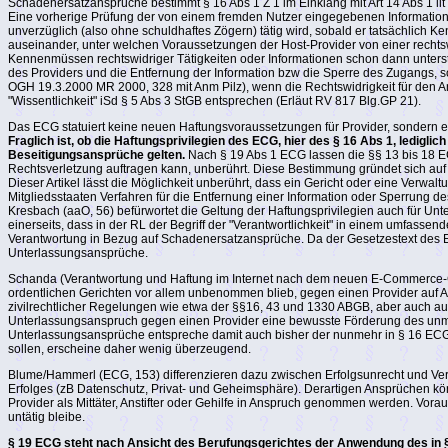
Schadenersatzansprüche bestimmt § 16 Abs 1 Z 1 im Einklang mit Art 14 Abs 1 lit
Eine vorherige Prüfung der von einem fremden Nutzer eingegebenen Informationen
unverzüglich (also ohne schuldhaftes Zögern) tätig wird, sobald er tatsächlich Ke
auseinander, unter welchen Voraussetzungen der Host-Provider von einer rechtsw
Kennenmüssen rechtswidriger Tätigkeiten oder Informationen schon dann unterstel
des Providers und die Entfernung der Information bzw die Sperre des Zugangs, so 
OGH 19.3.2000 MR 2000, 328 mit Anm Pilz), wenn die Rechtswidrigkeit für den Anbi
"Wissentlichkeit" iSd § 5 Abs 3 StGB entsprechen (Erläut RV 817 Blg.GP 21).
Das ECG statuiert keine neuen Haftungsvoraussetzungen für Provider, sondern 
Fraglich ist, ob die Haftungsprivilegien des ECG, hier des § 16 Abs 1, ledig
Beseitigungsansprüche gelten.
Nach § 19 Abs 1 ECG lassen die §§ 13 bis 18 EC
Rechtsverletzung auftragen kann, unberührt. Diese Bestimmung gründet sich auf 
Dieser Artikel lässt die Möglichkeit unberührt, dass ein Gericht oder eine Verw
Mitgliedsstaaten Verfahren für die Entfernung einer Information oder Sperrung de
Kresbach (aaO, 56) befürwortet die Geltung der Haftungsprivilegien auch für U
einerseits, dass in der RL der Begriff der "Verantwortlichkeit" in einem umfass
Verantwortung in Bezug auf Schadenersatzansprüche. Da der Gesetzestext des ECG 
Unterlassungsansprüche.
Schanda (Verantwortung und Haftung im Internet nach dem neuen E-Commerce-Gese
ordentlichen Gerichten vor allem unbenommen blieb, gegen einen Provider auf A
zivilrechtlicher Regelungen wie etwa der §§16, 43 und 1330 ABGB, aber auch a
Unterlassungsanspruch gegen einen Provider eine bewusste Förderung des unmitte
Unterlassungsansprüche entspreche damit auch bisher der nunmehr in § 16 ECG 
sollen, erscheine daher wenig überzeugend.
Blume/Hammerl (ECG, 153) differenzieren dazu zwischen Erfolgsunrecht und Verh
Erfolges (zB Datenschutz, Privat- und Geheimsphäre). Derartigen Ansprüchen kön
Provider als Mittäter, Anstifter oder Gehilfe in Anspruch genommen werden. Vo
untätig bleibe.
§ 19 ECG steht nach Ansicht des Berufungsgerichtes der Anwendung des in 