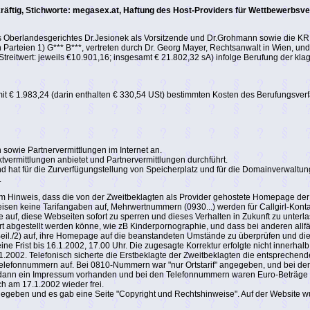
äftig, Stichworte: megasex.at, Haftung des Host-Providers für Wettbewerbsve
s Oberlandesgerichtes Dr.Jesionek als Vorsitzende und Dr.Grohmann sowie die KR 
n Parteien 1) G*** B***, vertreten durch Dr. Georg Mayer, Rechtsanwalt in Wien, u
treitwert: jeweils €10.901,16; insgesamt € 21.802,32 sA) infolge Berufung der kl
 mit € 1.983,24 (darin enthalten € 330,54 USt) bestimmten Kosten des Berufungsver
sowie Partnervermittlungen im Internet an.
tvermittlungen anbietet und Partnervermittlungen durchführt.
und hat für die Zurverfügungstellung von Speicherplatz und für die Domainverwalt
.
dem Hinweis, dass die von der Zweitbeklagten als Provider gehostete Homepage der 
eisen keine Tarifangaben auf, Mehrwertnummern (0930...) werden für Callgirl-Kont
auf, diese Webseiten sofort zu sperren und dieses Verhalten in Zukunft zu unterl
fort abgestellt werden könne, wie zB Kinderpornographie, und dass bei anderen allf
 (Beil./2) auf, ihre Homepage auf die beanstandeten Umstände zu überprüfen und 
ne Frist bis 16.1.2002, 17.00 Uhr. Die zugesagte Korrektur erfolgte nicht innerhal
.2002. Telefonisch sicherte die Erstbeklagte der Zweitbeklagten die entsprechen
Telefonnummern auf. Bei 0810-Nummern war "nur Ortstarif" angegeben, und bei der
nn ein Impressum vorhanden und bei den Telefonnummern waren Euro-Beträge an
ch am 17.1.2002 wieder frei.
egeben und es gab eine Seite "Copyright und Rechtshinweise". Auf der Website w