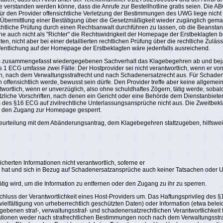
e verstanden werden könne, dass die Anrufe zur Bestellhotline gratis seien. Die 
r den Provider offensichtliche Verletzung der Bestimmungen des UWG liege nicht v
bermittlung einer Bestätigung über die Gesetzmäßigkeit wieder zugänglich gemach
htliche Prüfung durch einen Rechtsanwalt durchführen zu lassen, ob die Beanstand
auch nicht als "Richter" die Rechtswidrigkeit der Homepage der Erstbeklagten beu
n, nicht aber bei einer detaillierten rechtlichen Prüfung über die rechtliche Zuläs
fentlichung auf der Homepage der Erstbeklagten wäre jedenfalls ausreichend.
s zusammengefasst wiedergegebenen Sachverhalt das Klagebegehren ab und bejahte
ECG umfasse zwei Fälle: Der Hostprovider sei nicht verantwortlich, wenn er von e
gen, nach dem Verwaltungsstrafrecht und nach Schadenersatzrecht aus. Für Schad
offensichtlich werde, bewusst sein dürfe. Den Provider treffe aber keine allgemein
rtlich, wenn er unverzüglich, also ohne schuldhaftes Zögern, tätig werde, sobald e
iche Vorschriften, nach denen ein Gericht oder eine Behörde dem Dienstanbieter
 des §16 ECG auf zivilrechtliche Unterlassungsansprüche nicht aus. Die Zweitbek
en den Zugang zur Homepage gesperrt.
 Beurteilung mit dem Abänderungsantrag, dem Klagebegehren stattzugeben, hilfswei
cherten Informationen nicht verantwortlich, soferne er
nis hat und sich in Bezug auf Schadenersatzansprüche auch keiner Tatsachen oder U
ätig wird, um die Information zu entfernen oder den Zugang zu ihr zu sperren.
chluss der Verantwortlichkeit eines Host-Providers um. Das Haftungsprivileg des §1
ervielfältigung von urheberrechtlich geschützten Daten) oder Information (etwa bel
ebenen straf-, verwaltungsstraf- und schadenersatzrechtlichen Verantwortlichkeit 
rmationen weder nach strafrechtlichen Bestimmungen noch nach dem Verwaltungsstr