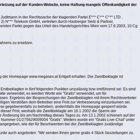
rletzung auf der Kunden-Website,
keine Haftung mangels Offenkundigkeit der
Judtmann in der Rechtssache der klagenden Partei E*** C*** C*** LTD ,
nd 2) N*** Telekom GmbH, vertreten durch Hasberger Seitz & Partner,
agenden Partei gegen das Urteil des Handelsgerichtes Wien vom 17.6.2003, 10 Cg
fahrens zu ersetzen.
ung der Homepage www.megasex.at Entgelt erhalten. Die Zweitbeklagte ist
Erstbeklagten in fünf folgenden Punkten unzulässig bzw irreführend sei: Es sind
akte verwendet, es werden Worte wie "Gratis" verwendet, um für
assen. Ergebnis der Besprechungen der Zweitbeklagten mit ihrem Rechtsvertreter
älligen Verstößen dem Betreiber eine Frist zur Verbesserung einzuräumen sei.
diese gegebenenfalls zu beheben, andernfalls die Homepage gesperrt würde.
b dieser Frist, weshalb die Zweitbeklagte am 16.1.2002 die Sperre der
de Änderung bis am Nachmittag dieses Tages zu. Am 13.1.2002 schienen auf der
 Nummer 01/275629009004 "Gratis". Weiters wurde ein "Gratis Live-Chat" unter
gegeben, wie der für Beschwerden bei der Zweitbeklagten zuständige
urde auch angeboten: "Wir senden Ihnen gerne gratis 4 Stück Sexzeitungen zu.