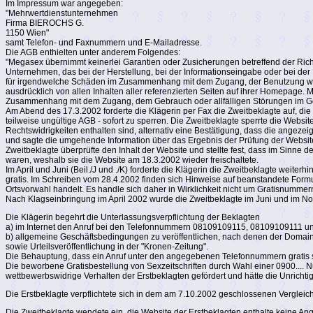
Im Impressum war angegeben:
"Mehrwertdienstunternehmen
Firma BIEROCHS G.
1150 Wien"
samt Telefon- und Faxnummern und E-Mailadresse.
Die AGB enthielten unter anderem Folgendes:
"Megasex übernimmt keinerlei Garantien oder Zusicherungen betreffend der Richt
Unternehmen, das bei der Herstellung, bei der Informationseingabe oder bei der
für irgendwelche Schäden im Zusammenhang mit dem Zugang, der Benutzung wie a
ausdrücklich von allen Inhalten aller referenzierten Seiten auf ihrer Homepage. 
Zusammenhang mit dem Zugang, dem Gebrauch oder allfälligen Störungen im 
Am Abend des 17.3.2002 forderte die Klägerin per Fax die Zweitbeklagte auf, di
teilweise ungültige AGB - sofort zu sperren. Die Zweitbeklagte sperrte die Websit
Rechtswidrigkeiten enthalten sind, alternativ eine Bestätigung, dass die angeze
und sagte die umgehende Information über das Ergebnis der Prüfung der Website 
Zweitbeklagte überprüfte den Inhalt der Website und stellte fest, dass im S
waren, weshalb sie die Website am 18.3.2002 wieder freischaltete.
Im April und Juni (Beil./J und ./K) forderte die Klägerin die Zweitbeklagte we
gratis. Im Schreiben vom 28.4.2002 finden sich Hinweise auf beanstandete Fo
Ortsvorwahl handelt. Es handle sich daher in Wirklichkeit nicht um Gratisnummer
Nach Klagseinbringung im April 2002 wurde die Zweitbeklagte im Juni und im 
Die Klägerin begehrt die Unterlassungsverpflichtung der Beklagten
a) im Internet den Anruf bei den Telefonnummern 08109109115, 08109109111 und 
b) allgemeine Geschäftsbedingungen zu veröffentlichen, nach denen der Domai
sowie Urteilsveröffentlichung in der "Kronen-Zeitung".
Die Behauptung, dass ein Anruf unter den angegebenen Telefonnummern gratis se
Die beworbene Gratisbestellung von Sexzeitschriften durch Wahl einer 0900.... 
wettbewerbswidrige Verhalten der Erstbeklagten gefördert und hätte die Unrich
Die Erstbeklagte verpflichtete sich in dem am 7.10.2002 geschlossenen Vergleic
Die Zweitbeklagte wendete ein, die Website der Erstbeklagten enthalte keine A