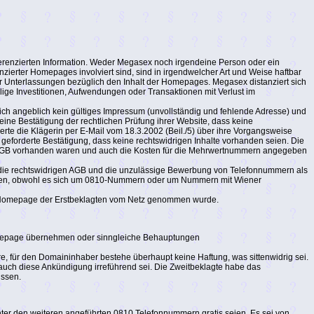
ferenzierten Information. Weder Megasex noch irgendeine Person oder ein
ierter Homepages involviert sind, sind in irgendwelcher Art und Weise haftbar
 Unterlassungen bezüglich den Inhalt der Homepages. Megasex distanziert sich
ilige Investitionen, Aufwendungen oder Transaktionen mit Verlust im
ich angeblich kein gültiges Impressum (unvollständig und fehlende Adresse) und
, eine Bestätigung der rechtlichen Prüfung ihrer Website, dass keine
erte die Klägerin per E-Mail vom 18.3.2002 (Beil./5) über ihre Vorgangsweise
geforderte Bestätigung, dass keine rechtswidrigen Inhalte vorhanden seien. Die
ie AGB vorhanden waren und auch die Kosten für die Mehrwertnummern angegeben
auf die rechtswidrigen AGB und die unzulässige Bewerbung von Telefonnummern als
erden, obwohl es sich um 0810-Nummern oder um Nummern mit Wiener
ie Homepage der Erstbeklagten vom Netz genommen wurde.
Homepage übernehmen oder sinngleiche Behauptungen
, für den Domaininhaber bestehe überhaupt keine Haftung, was sittenwidrig sei.
 auch diese Ankündigung irreführend sei. Die Zweitbeklagte habe das
üssen.
ter den weiteren angeführten 0810 Telefonnummern gratis seien. Es sei von