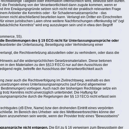
htswidrige Tätigkeit oder Information offensichtlich wird, bewusst sein dürfen.
2 die Freistellung von der Verantwortlichkeit dann zugute kommen, wenn er
 und ihre Erwägungsgründe setzen sich nicht mit der praktisch relevanten Frage
inem Anbieter die Kenntnis oder - für Schadenersatzansprüche - das
nen nicht abschließend beurteilen kann. Verlangt ein Dritter ein Einschreiten
 für einen juristischen Laien ohne weitere Nachforschungen offenkundig ist" (vgl
"tatsächliche Kenntnis" wird eng auszulegen sein und in etwa den Begriff
Commerce, 55).
 auf die Bestimmungen des § 19 ECG nicht für Unterlassungsansprüche oder
eanbieter die Unterlassung, Beseitigung oder Verhinderung einer
erlangt, die Rechtsverletzung abzustellen oder zu verhindern, oder dass die
 Hinweis auf die widersprüchlichen Gesetzesmaterialien. Diese betonen
gen in den Materialien zu den §§13 ff ECG nur auf den Ausschluss der
digend regle, betreffe der Ausschluss der Verantwortlichkeit auch
ung zwar auch die Rechtsverfolgung im Zivilrechtsweg, weshalb es den
oraussetzungen eines Unterlassungsanspruchs (auf Grund allgemeiner
 Bestimmungen) vorliegen. Auch nach der bisherigen Rechtslage setze ein
rotz Kenntnis nicht unverzüglich unterbindet. Die Haftung für
ssungsansprüche durch die Regelungen der §§ 13 f ECG nicht erfasst sein
Rechtsgutes (zB Ehre, Name) bzw den drohenden Eintritt eines verpönten
usschließe. Im Bereich des Urheber- wie des Wettbewerbsrechtes könne der
r dann anzunehmen sein werde, wenn der Provider trotz eines "Bewusstseins"
ngsansprüche nicht entgegen.
Die Erl zu § 16 verweisen zum Bewusstsein der